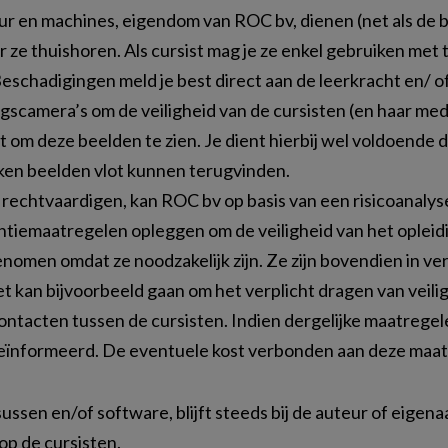
ur en machines, eigendom van ROC bv, dienen (net als de 
aar ze thuishoren. Als cursist mag je ze enkel gebruiken m
eschadigingen meld je best direct aan de leerkracht en/ of
scamera’s om de veiligheid van de cursisten (en haar me
 om deze beelden te zien. Je dient hierbij wel voldoende 
okken beelden vlot kunnen terugvinden.
echtvaardigen, kan ROC bv op basis van een risicoanalys
ntiemaatregelen opleggen om de veiligheid van het oplei
omen omdat ze noodzakelijk zijn. Ze zijn bovendien in v
Het kan bijvoorbeeld gaan om het verplicht dragen van veili
tacten tussen de cursisten. Indien dergelijke maatregelen
geïnformeerd. De eventuele kost verbonden aan deze maatre
sen en/of software, blijft steeds bij de auteur of eigenaa
op de cursisten.