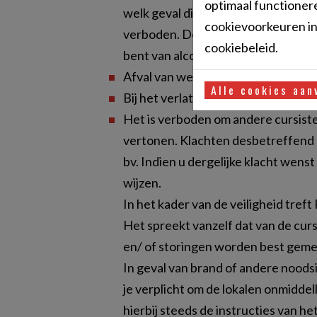
optimaal functionere
welk geval dit enkel gebeurt onder 
cookievoorkeuren ins
verboden. De leerkrachten mogen je
cookiebeleid.
bent van alcohol en/ of drugs en de 
Afval van welke aard ook hoort thui
Alle cookies aan
Bij het verlaten van het klaslokaal 
Het is verboden om andere cursist
vertonen. Klachten desbetreffend
bv. Indien u dergelijke klacht wens
wijzen.
In het kader van de veiligheid tre
Het spreekt vanzelf dat van de cur
en/ of storingen worden best gemel
In geval van brand of andere noods
je verplicht om de lokalen onmiddel
hierbij steeds de instructies van he