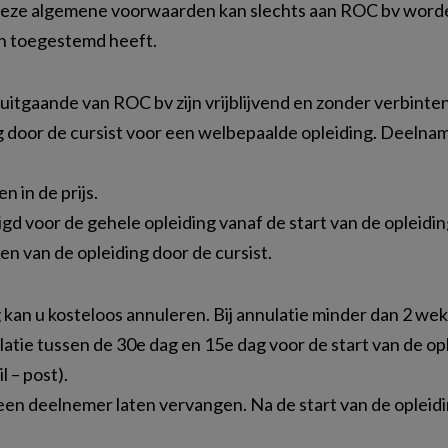
van deze algemene voorwaarden kan slechts aan ROC bv wo
 in toegestemd heeft.
en uitgaande van ROC bv zijn vrijblijvend en zonder verbin
g door de cursist voor een welbepaalde opleiding. Deelname
 in de prijs.
digd voor de gehele opleiding vanaf de start van de opleid
en van de opleiding door de cursist.
 kan u kosteloos annuleren. Bij annulatie minder dan 2 weke
latie tussen de 30e dag en 15e dag voor de start van de op
l – post).
 een deelnemer laten vervangen. Na de start van de opleid