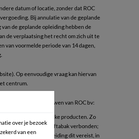
andere datum of locatie, zonder dat ROC
evergoeding. Bij annulatie van de geplande
ng van de geplande opleiding hebben de
 de verplaatsing het recht om zich uit te
ken van voormelde periode van 14 dagen,
.
bsite). Op eenvoudige vraag kan hiervan
het centrum.
 regels binnen de gebouwen van ROC bv:
van tabak of soortgelijke producten. Zo
matie over je bezoek
atstick en pruim- of snuiftabak verbonden;
rzekerd van een
 van de te volgen opleiding dit vereist, in