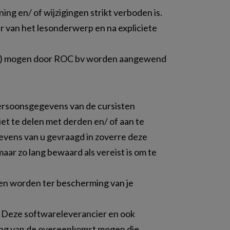
ing en/ of wijzigingen strikt verboden is.
r van het lesonderwerp en na expliciete
(en) mogen door ROC bv worden aangewend
persoonsgegevens van de cursisten
et te delen met derden en/ of aan te
evens van u gevraagd in zoverre deze
ar zo lang bewaard als vereist is om te
en worden ter bescherming van je
 Deze softwareleverancier en ook
ring van de overeenkomst mogen die