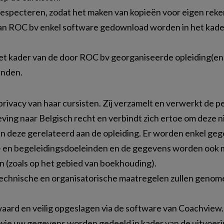
 respecteren, zodat het maken van kopieën voor eigen reken
van ROC bv enkel software gedownload worden in het kade
het kader van de door ROC bv georganiseerde opleiding
inden.
rivacy van haar cursisten. Zij verzamelt en verwerkt de 
ng naar Belgisch recht en verbindt zich ertoe om deze ni
 deze gerelateerd aan de opleiding. Er worden enkel geg
ie- en begeleidingsdoeleinden en de gegevens worden ook ma
en (zoals op het gebied van boekhouding).
echnische en organisatorische maatregelen zullen genom
rd en veilig opgeslagen via de software van Coachview.
 wie uw gegevens worden gedeeld in kader van de uitvoe