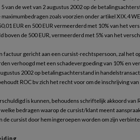
el 5 van de wet van 2 augustus 2002 op de betalingsachters
de maximumbedragen zoals voorzien onder artikel XIX.4 WER
50,01 EUR en 500 EUR vermeerderd met 10% van het versch
d boven de 500 EUR, vermeerderd met 5% van het verschul
 een factuur gericht aan een cursist-rechtspersoon, zal het
rden verhoogd met een schadevergoeding van 10% en verwi
 augustus 2002 op betalingsachterstand in handelstransact
behoudt ROC bv zich het recht voor om de inschrijving van
schuldigd is kunnen, behoudens schriftelijk akkoord van 
elke bedragen waarop de cursist/klant meent aanspraa
 de cursist door hem ingeroepen worden om zijn verbinte
eiding