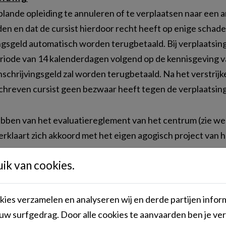
lande opleiding te annuleren of te verplaatsen naar een 
den en dat de cursist hierdoor recht heeft op enige schad
vingsgeld automatisch worden terugbetaald. Bij verplaatsi
iode van 14 kalenderdagen volgend op de kennisgeving van
nschrijvingsgeld zal worden terugbetaald. Na het verstrij
chreven cursist geen bezwaar heeft tegen de verplaatsing
ebben van het evaluatiereglement van het centrum (zie we
rklaart zich akkoord met het eigen agogisch project van 
k van cookies.
 veilig en net te houden gelden volgende huishoudelijke
dt een strikt verbod op het roken van producten op basis 
ies verzamelen en analyseren wij en derde partijen infor
aretten, sigaren, elektronische sigaretten, shisha pen, he
uw surfgedrag. Door alle cookies te aanvaarden ben je ve
n is niet toegestaan tijdens de lessen (tenzij het voorwerp