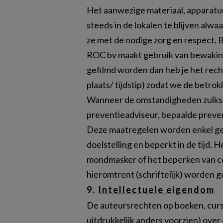
Het aanwezige materiaal, apparatu
steeds in de lokalen te blijven alw
ze met de nodige zorg en respect. B
ROC bv maakt gebruik van bewaking
gefilmd worden dan heb je het recht
plaats/ tijdstip) zodat we de betr
Wanneer de omstandigheden zulks r
preventieadviseur, bepaalde preve
Deze maatregelen worden enkel gen
doelstelling en beperkt in de tijd. 
mondmasker of het beperken van con
hieromtrent (schriftelijk) worden 
9.
Intellectuele eigendom
De auteursrechten op boeken, cursus
uitdrukkelijk anders voorzien) over 