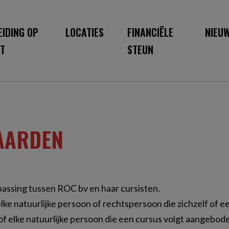
EIDING OP
LOCATIES
FINANCIËLE
NIEU
T
STEUN
AARDEN
assing tussen ROC bv en haar cursisten.
elke natuurlijke persoon of rechtspersoon die zichzelf of 
 elke natuurlijke persoon die een cursus volgt aangebod