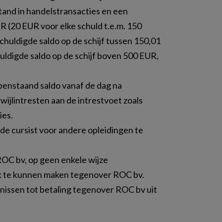
tand in handelstransacties en een
 (20 EUR voor elke schuld t.e.m. 150
uldigde saldo op de schijf tussen 150,01
digde saldo op de schijf boven 500 EUR,
 openstaand saldo vanaf de dag na
jlintresten aan de intrestvoet zoals
ies.
 de cursist voor andere opleidingen te
ROC bv, op geen enkele wijze
k te kunnen maken tegenover ROC bv.
nissen tot betaling tegenover ROC bv uit