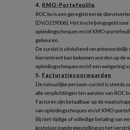
4.
KMO-Portefeuille
ROC bv is een geregistreerde dienstverl
[DV.O219006]. Het inschrijvingsgeld voo
opleidingscheques en/of KMO-portefeuille
gebeuren.
De cursist is uitsluitend verantwoordelij
hieromtrent kan bekomen worden op de web
opleidingscheques en/of een weigering v
5.
Facturatievoorwaarden
De natuurlijke persoon-cursist is steeds
alle verplichtingen ten aanzien van ROC bv,
Facturen zijn betaalbaar op de maatschap
van opleidingscheques en/of KMO-portefeuil
Bij niet-tijdige of volledige betaling van 
kosteloze ingebrekestelling en het verstr