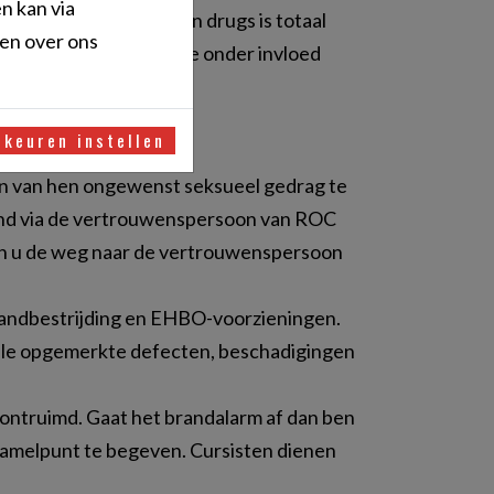
n kan via
tigen of bij hebben van drugs is totaal
den over ons
erk vermoeden is dat je onder invloed
rkeuren instellen
e staan.
en van hen ongewenst seksueel gedrag te
end via de vertrouwenspersoon van ROC
l men u de weg naar de vertrouwenspersoon
brandbestrijding en EHBO-voorzieningen.
 Alle opgemerkte defecten, beschadigingen
 ontruimd. Gaat het brandalarm af dan ben
erzamelpunt te begeven. Cursisten dienen