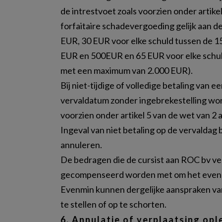
de intrestvoet zoals voorzien onder artik
forfaitaire schadevergoeding gelijk aan 
EUR, 30 EUR voor elke schuld tussen de 1
EUR en 500EUR en 65 EUR voor elke schul
met een maximum van 2.000 EUR).
Bij niet-tijdige of volledige betaling van
vervaldatum zonder ingebrekestelling wo
voorzien onder artikel 5 van de wet van 2
Ingeval van niet betaling op de vervaldag 
annuleren.
De bedragen die de cursist aan ROC bv ver
gecompenseerd worden met om het even w
Evenmin kunnen dergelijke aanspraken van
te stellen of op te schorten.
6.
Annulatie of verplaatsing opl