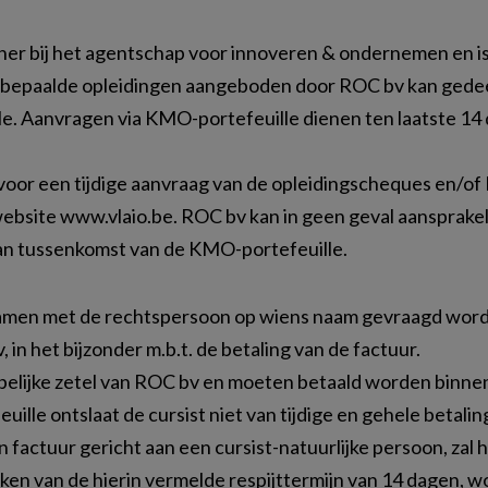
ener bij het agentschap voor innoveren & ondernemen en
r bepaalde opleidingen aangeboden door ROC bv kan gedee
. Aanvragen via KMO-portefeuille dienen ten laatste 14 d
k voor een tijdige aanvraag van de opleidingscheques en/o
site www.vlaio.be. ROC bv kan in geen geval aansprakeli
an tussenkomst van de KMO-portefeuille.
 samen met de rechtspersoon op wiens naam gevraagd word
 in het bijzonder m.b.t. de betaling van de factuur.
pelijke zetel van ROC bv en moeten betaald worden binne
le ontslaat de cursist niet van tijdige en gehele betalin
een factuur gericht aan een cursist-natuurlijke persoon, za
ijken van de hierin vermelde respijttermijn van 14 dagen,