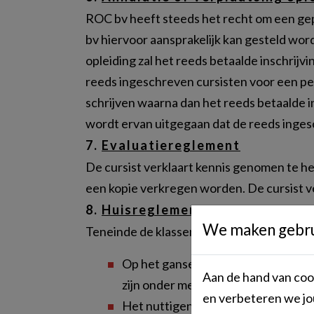
ROC bv heeft steeds het recht om een gep
bv hiervoor aansprakelijk kan gesteld wor
opleiding zal het reeds betaalde inschrij
reeds ingeschreven cursisten voor een per
schrijven waarna dan het reeds betaalde i
wordt ervan uitgegaan dat de reeds inges
7.
Evaluatiereglement
De cursist verklaart kennis genomen te h
een kopie verkregen worden. De cursist ve
8.
Huisreglement
We maken gebrui
Teneinde de klassen en gebouwen gezond,
Op het ganse domein van ROC bv gel
Aan de hand van cook
zijn onder meer het gebruik van sig
en verbeteren we jo
Het nuttigen van alcoholische dranke