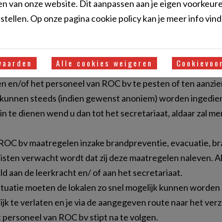
n van onze website. Dit aanpassen aan je eigen voorkeure
supervisie en mits toestemming van de leerkracht). Het nut
tellen. Op onze pagina cookie policy kan je meer info vin
 vragen om de les en het gebouw te verlaten als er een st
les verstoort.
s in de speciaal daarvoor bestemde vuilnisbakken;
vaarden
Alle cookies weigeren
Cookievoo
dient het bord schoon te zijn en de stoelen onder de tafels t
en en/of het personeel van ROC bv te pesten of ten aanzi
 kunnen steeds (indien gewenst anoniem) worden ingedi
t in te dienen wend u dan tot het secretariaat, aldaar za
ft ROC bv maatregelen inzake brandpreventie, evacuatie, 
sisten verwacht wordt dat zij deze maatregelen naleven.
d aan de leerkracht en/ of aan het secretariaat.
ituatie moeten de lokalen zo snel mogelijk kunnen worden
lijk te verlaten en je via de aangegeven route naar het v
t personeel van ROC bv stipt na te volgen.