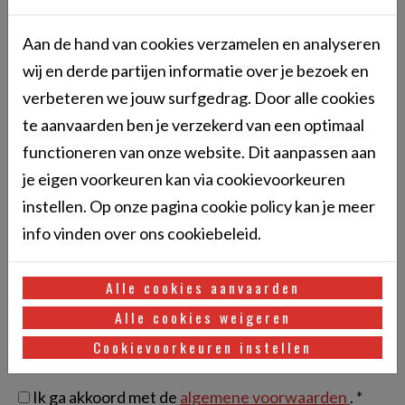
BTW
Aan de hand van cookies verzamelen en analyseren
wij en derde partijen informatie over je bezoek en
verbeteren we jouw surfgedrag. Door alle cookies
Categorie *
te aanvaarden ben je verzekerd van een optimaal
functioneren van onze website. Dit aanpassen aan
je eigen voorkeuren kan via cookievoorkeuren
Opleiding *
instellen. Op onze pagina cookie policy kan je meer
info vinden over ons cookiebeleid.
Periode *
Alle cookies aanvaarden
Alle cookies weigeren
Cookievoorkeuren instellen
Ik ga akkoord met de
privacy voorwaarden
. *
Ik ga akkoord met de
algemene voorwaarden
. *