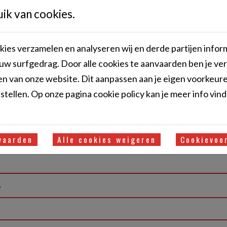
er *
Bus
k van cookies.
ies verzamelen en analyseren wij en derde partijen infor
ente *
uw surfgedrag. Door alle cookies te aanvaarden ben je ve
n van onze website. Dit aanpassen aan je eigen voorkeure
tellen. Op onze pagina cookie policy kan je meer info vin
 *
vaarden
Alle cookies weigeren
Cookievoo
oon *
W