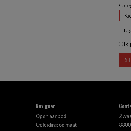
Categ
Ik 
Ik 
Navigeer
Cont
Open aanbod
Zwaa
Opleiding op maat
8800