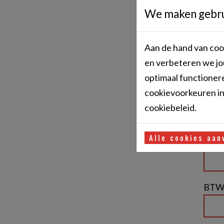
Numm
We maken gebrui
Aan de hand van cook
Geme
en verbeteren we jo
optimaal functionere
cookievoorkeuren ins
Email
cookiebeleid.
Alle cookies aan
Telef
BT