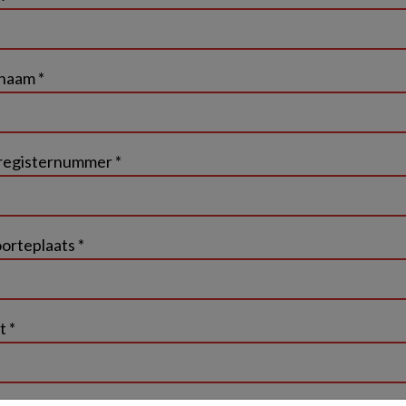
naam *
sregisternummer *
orteplaats *
t *