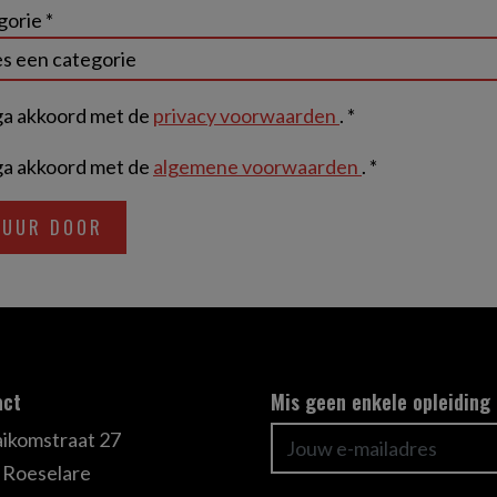
orie *
ga akkoord met de
privacy voorwaarden
. *
ga akkoord met de
algemene voorwaarden
. *
act
Mis geen enkele opleiding
ikomstraat 27
 Roeselare