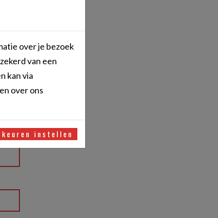
matie over je bezoek
rzekerd van een
n kan via
den over ons
rkeuren instellen