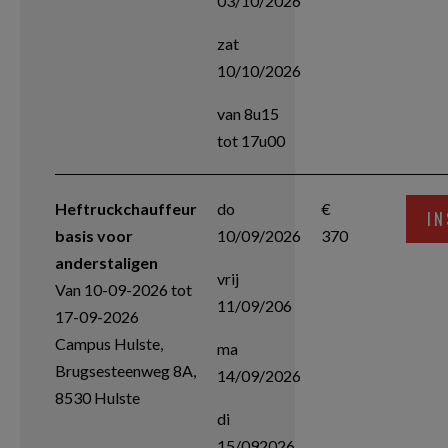
03/10/2026
zat
10/10/2026
van 8u15
tot 17u00
Heftruckchauffeur
do
€
IN
basis voor
10/09/2026
370
anderstaligen
vrij
Van 10-09-2026 tot
11/09/206
17-09-2026
Campus Hulste,
ma
Brugsesteenweg 8A,
14/09/2026
8530 Hulste
di
15/092026