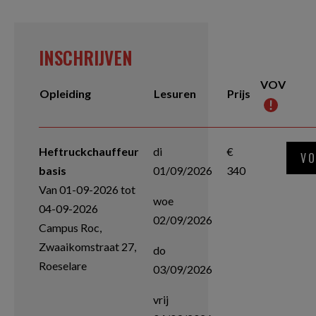
INSCHRIJVEN
VOV
Opleiding
Lesuren
Prijs
Heftruckchauffeur
di
€
VO
basis
01/09/2026
340
Van 01-09-2026 tot
woe
04-09-2026
02/09/2026
Campus Roc,
Zwaaikomstraat 27,
do
Roeselare
03/09/2026
vrij