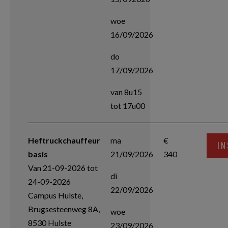
woe
16/09/2026
do
17/09/2026
van 8u15
tot 17u00
Heftruckchauffeur
ma
€
IN
basis
21/09/2026
340
Van 21-09-2026 tot
di
24-09-2026
22/09/2026
Campus Hulste,
Brugsesteenweg 8A,
woe
8530 Hulste
23/09/2026