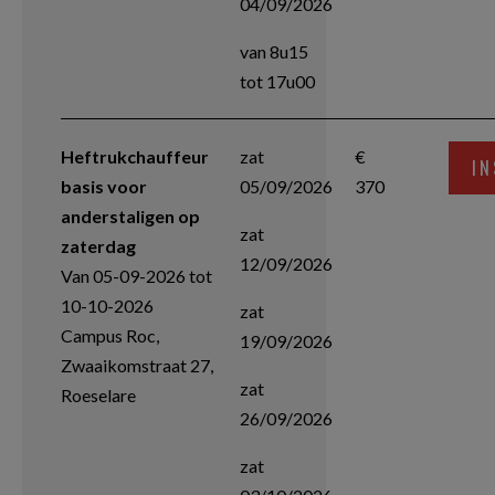
04/09/2026
van 8u15
tot 17u00
Heftrukchauffeur
zat
€
IN
basis voor
05/09/2026
370
anderstaligen op
zat
zaterdag
12/09/2026
Van 05-09-2026 tot
10-10-2026
zat
Campus Roc,
19/09/2026
Zwaaikomstraat 27,
zat
Roeselare
26/09/2026
zat