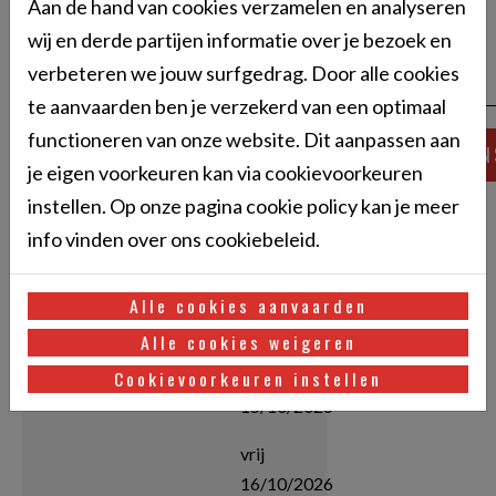
Aan de hand van cookies verzamelen en analyseren
wij en derde partijen informatie over je bezoek en
van 8u15 -
17u00
verbeteren we jouw surfgedrag. Door alle cookies
te aanvaarden ben je verzekerd van een optimaal
functioneren van onze website. Dit aanpassen aan
Heftruckchauffeur
ma
€
IN
je eigen voorkeuren kan via cookievoorkeuren
basis voor
12/10/2026
370
anderstaligen
instellen. Op onze pagina cookie policy kan je meer
di
Van 12-10-2026 tot
info vinden over ons cookiebeleid.
13/10/2026
19-10-2026
Campus Roc,
woe
Alle cookies aanvaarden
Zwaaikomstraat 27,
14/10/2026
Alle cookies weigeren
Roeselare
Cookievoorkeuren instellen
do
15/10/2026
vrij
16/10/2026